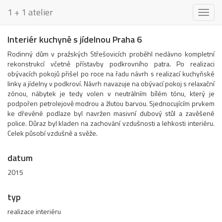
1 + 1 atelier
Toggl
naviga
Interiér kuchyně s jídelnou Praha 6
Rodinný dům v pražských Střešovicích proběhl nedávno kompletní
rekonstrukcí včetně přístavby podkrovního patra. Po realizaci
obývacích pokojů přišel po roce na řadu návrh s realizací kuchyňské
linky a jídelny v podkroví. Návrh navazuje na obývací pokoj s relaxační
zónou, nábytek je tedy volen v neutrálním bílém tónu, který je
podpořen petrolejově modrou a žlutou barvou. Sjednocujícím prvkem
ke dřevěné podlaze byl navržen masivní dubový stůl a zavěšené
police. Důraz byl kladen na zachování vzdušnosti a lehkosti interiéru.
Celek působí vzdušně a svěže.
datum
2015
typ
realizace interiéru